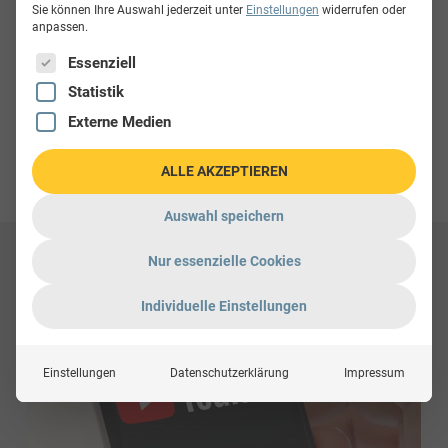
Sie können Ihre Auswahl jederzeit unter
Einstellungen
widerrufen oder
Optimaler Einsatz Ihres Pakets
anpassen.
Wir zeigen Ihnen, wie Sie alle Funktionen Ihres
Es folgt eine Liste der Service-Gruppen, für die eine Einwillig
Essenziell
Pakets voll ausschöpfen – vom Katalog-
Statistik
Upload bis zur Analytics-Auswertung.
Externe Medien
ALLE AKZEPTIEREN
Auswahl speichern
Nur essenzielle Cookies
Individuelle Einstellungen
Einstellungen
Datenschutzerklärung
Impressum