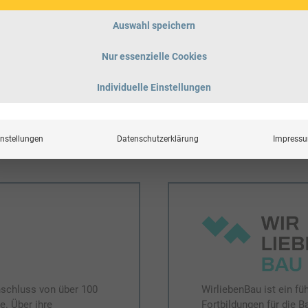
 BIMobject.com eine
Die Deutsche Gesellsch
Auswahl speichern
stellerspezifischen BIM-
Europas führendes Net
rodukthersteller
DGNB Navigator stellt s
Nur essenzielle Cookies
r effiziente Planungs-
als zentrale Schnittstel
Individuelle Einstellungen
→ MEHR ERFAHREN
instellungen
Datenschutzerklärung
Impress
schluss von über 100
WirliebenBau ist ein fü
. Über ihre
Fortbildungen für die B