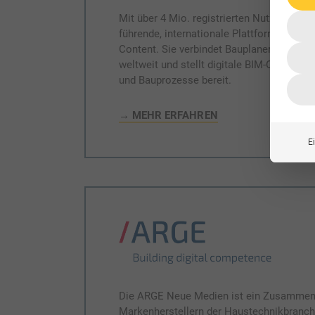
Mit über 4 Mio. registrierten Nutzern ist
führende, internationale Plattform für her
Content. Sie verbindet Bauplaner und Baup
weltweit und stellt digitale BIM-Objekte fü
und Bauprozesse bereit.
→ MEHR ERFAHREN
E
Die ARGE Neue Medien ist ein Zusammen
Markenherstellern der Haustechnikbranche