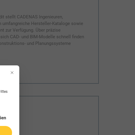
dit stellt CADENAS Ingenieuren,
n umfangreiche Hersteller-Kataloge sowie
t zur Verfügung. Über präzise
sich CAD- und BIM-Modelle schnell finden
Konstruktions- und Planungssysteme
Mit diesem Button wird der Dialog geschlossen. Seine Funktionalität ist ident
ittes
 werden kann. Die erste Service-Gruppe ist essenziell und kann nicht 
ien