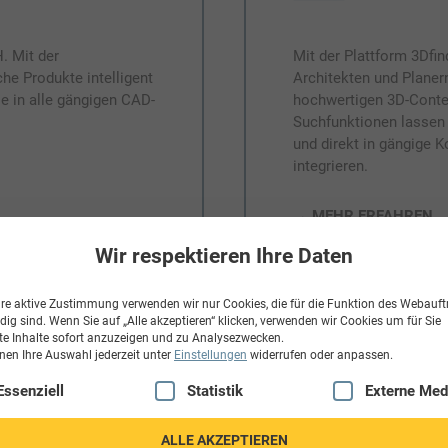
. Mit der
Mit der Plattform 3Dfin
he Produkte intelligent
Architekten und Planer
ie in alle gängigen CAD-
hochwertigen 3D-Conten
Suchfunktionen lassen 
und direkt in gängige 
integrieren.
→ MEHR ERFAHREN
Wir respektieren Ihre Daten
re aktive Zustimmung verwenden wir nur Cookies, die für die Funktion des Webauftr
ig sind. Wenn Sie auf „Alle akzeptieren“ klicken, verwenden wir Cookies um für Sie
te Inhalte sofort anzuzeigen und zu Analysezwecken.
nen Ihre Auswahl jederzeit unter
Einstellungen
widerrufen oder anpassen.
gt eine Liste der Service-Gruppen, für die eine Einwilligung erteilt
Essenziell
Statistik
Externe Med
ALLE AKZEPTIEREN