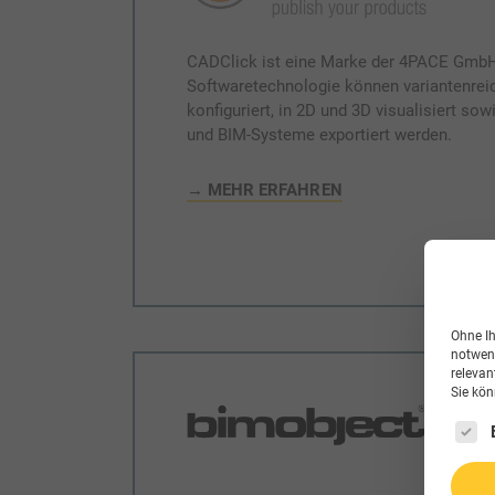
CADClick ist eine Marke der 4PACE GmbH
Softwaretechnologie können variantenreic
konfiguriert, in 2D und 3D visualisiert sow
und BIM-Systeme exportiert werden.
→ MEHR ERFAHREN
Ohne Ih
notwend
relevan
Sie kön
Es fol