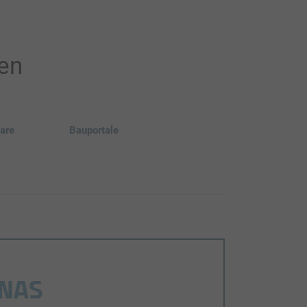
ten
are
Bauportale