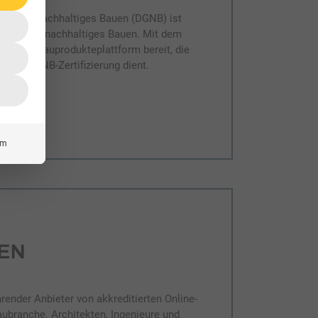
aft für Nachhaltiges Bauen (DGNB) ist
zwerk für nachhaltiges Bauen. Mit dem
ie eine Bauprodukteplattform bereit, die
le zur DGNB-Zertifizierung dient.
um
hrender Anbieter von akkreditierten Online-
aubranche. Architekten, Ingenieure und